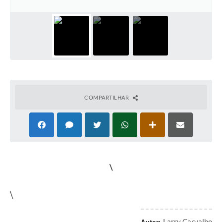
COMPARTILHAR
\
\
Larry Carvalho
Autor: