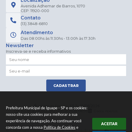
Localização
Avenida Adhemar de Barros, 1070
CEP: 11920-000
Contato
(13) 3848-6810
Atendimento
Das 08:00hs às 11:30hs - 13:00h às 17:30h
Newsletter
Inscreva-se e receba informativos
CADASTRAR
Versão do Sistema:
3.5.3 - 19/06/2026
Prefeitura Municipal de Iguape - SP e os cookies:
Portal atualizado em:
05/08/2026 08:50
Dados Abertos
nosso site usa cookies para melhorar a sua
experiência de navegação. Ao continuar você
ACEITAR
concorda com a nossa
Política de Cookies
e
© Copyright Instar - 2006-2026. Todos os direitos