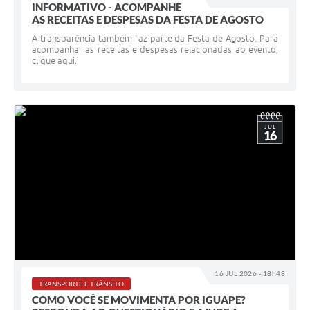
INFORMATIVO - ACOMPANHE
AS RECEITAS E DESPESAS DA FESTA DE AGOSTO
A transparência também faz parte da Festa de Agosto. Para
acompanhar as receitas e despesas relacionadas ao evento,
clique aqui.
JUL
16
16 JUL 2026 - 18h48
TRANSPORTE E TRÂNSITO
COMO VOCÊ SE MOVIMENTA POR IGUAPE?