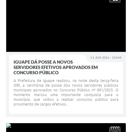
11 JUN 2026 - 13h40
IGUAPE DÁ POSSE A NOVOS
SERVIDORES EFETIVOS APROVADOS EM
CONCURSO PÚBLICO
A Prefeitura de Iguape realizou, na noite desta terça-feira
(09), a cerimônia de posse dos novos servidores públicos
municipais aprovados no Concurso Público nº 001/2025. O
momento marcou uma importante conquista para o
município, que voltou a realizar concurso público para
provimento de cargos efetivos...