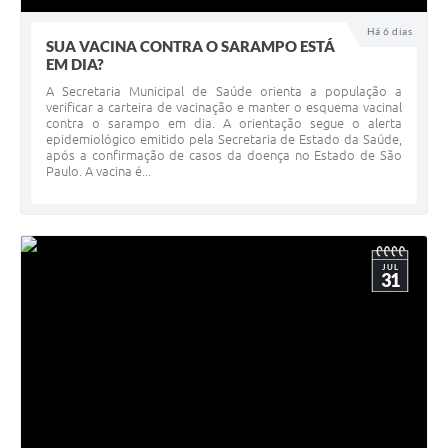
Há 6 dias
SUA VACINA CONTRA O SARAMPO ESTÁ
EM DIA?
A Secretaria Municipal de Saúde orienta a população a
verificar a carteira de vacinação e manter o esquema vacinal
contra o sarampo em dia. A orientação segue o alerta
epidemiológico emitido pela Secretaria de Estado da Saúde,
após a confirmação de casos da doença no Estado de São
Paulo. A vacina é...
JUL
31