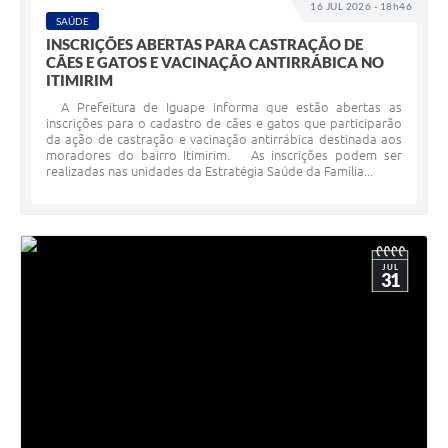
16 JUL 2026 - 18h46
SAÚDE
INSCRIÇÕES ABERTAS PARA CASTRAÇÃO DE
CÃES E GATOS E VACINAÇÃO ANTIRRÁBICA NO
ITIMIRIM
A Prefeitura de Iguape informa que estão abertas as
inscrições para o cadastro de cães e gatos que participarão
da ação de castração e vacinação antirrábica destinada aos
moradores do bairro Itimirim. As inscrições podem ser
realizadas nas unidades da Estratégia Saúde da Família...
JUL
31