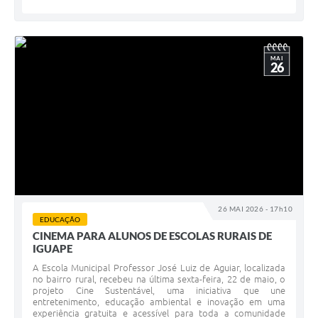
MAI
26
26 MAI 2026 - 17h10
EDUCAÇÃO
CINEMA PARA ALUNOS DE ESCOLAS RURAIS DE
IGUAPE
A Escola Municipal Professor José Luiz de Aguiar, localizada
no bairro rural, recebeu na última sexta-feira, 22 de maio, o
projeto Cine Sustentável, uma iniciativa que une
entretenimento, educação ambiental e inovação em uma
experiência gratuita e acessível para toda a comunidade