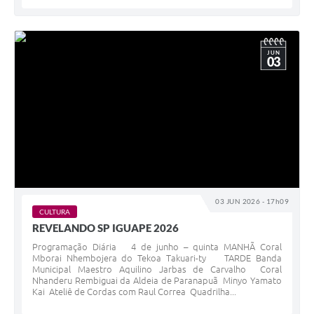
JUN
03
03 JUN 2026 - 17h09
CULTURA
REVELANDO SP IGUAPE 2026
Programação Diária 4 de junho – quinta MANHÃ Coral
Mborai Nhembojera do Tekoa Takuari-ty TARDE Banda
Municipal Maestro Aquilino Jarbas de Carvalho Coral
Nhanderu Rembiguai da Aldeia de Paranapuã Minyo Yamato
Kai Ateliê de Cordas com Raul Correa Quadrilha...