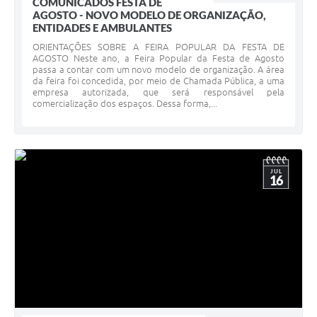
COMUNICADOS FESTA DE
AGOSTO - NOVO MODELO DE ORGANIZAÇÃO,
ENTIDADES E AMBULANTES
ORIENTAÇÕES SOBRE A FEIRA POPULAR DA FESTA DE
AGOSTO Neste ano, a Feira Popular da Festa de Agosto
passa a contar com um novo modelo de organização. A área
da feira foi concedida, por meio de Chamada Pública, a uma
empresa autorizada, que será responsável pela
comercialização dos espaços. Dessa forma,...
JUL
16