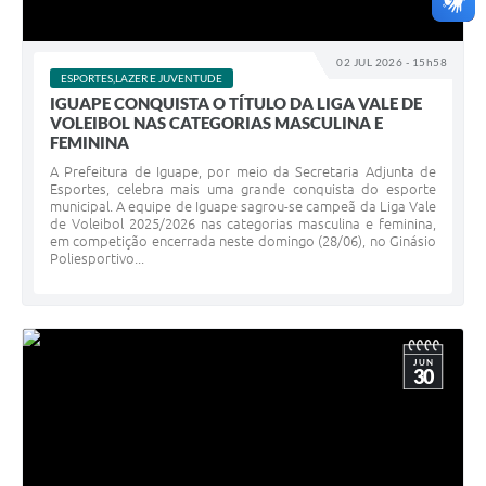
02 JUL 2026 - 15h58
ESPORTES,LAZER E JUVENTUDE
IGUAPE CONQUISTA O TÍTULO DA LIGA VALE DE
VOLEIBOL NAS CATEGORIAS MASCULINA E
FEMININA
A Prefeitura de Iguape, por meio da Secretaria Adjunta de
Esportes, celebra mais uma grande conquista do esporte
municipal. A equipe de Iguape sagrou-se campeã da Liga Vale
de Voleibol 2025/2026 nas categorias masculina e feminina,
em competição encerrada neste domingo (28/06), no Ginásio
Poliesportivo...
JUN
30