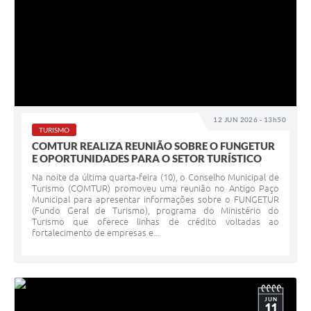
12 JUN 2026 - 13h50
TURISMO
COMTUR REALIZA REUNIÃO SOBRE O FUNGETUR
E OPORTUNIDADES PARA O SETOR TURÍSTICO
Na noite da última quarta-feira (10), o Conselho Municipal de
Turismo (COMTUR) promoveu uma reunião no Antigo Paço
Municipal para apresentar informações sobre o FUNGETUR
(Fundo Geral de Turismo), programa do Ministério do
Turismo que oferece linhas de crédito voltadas ao
fortalecimento de empresas e...
JUN
11