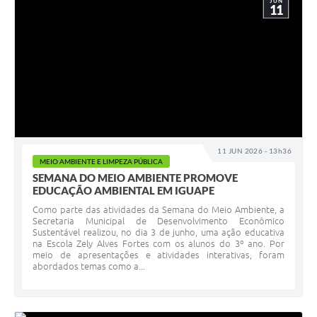
JUN
11
11 JUN 2026 - 13h36
MEIO AMBIENTE E LIMPEZA PÚBLICA
SEMANA DO MEIO AMBIENTE PROMOVE
EDUCAÇÃO AMBIENTAL EM IGUAPE
Como parte das atividades da Semana do Meio Ambiente, a
Secretaria Municipal de Desenvolvimento Econômico
Sustentável realizou, no dia 3 de junho, uma ação educativa
na Escola Zely Alves Fortes com os alunos do 3º ano. Por
meio de apresentações e atividades interativas, foram
abordados temas como a...