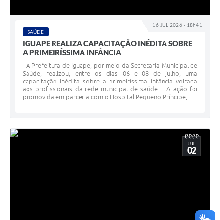
16 JUL 2026 - 18h41
SAÚDE
IGUAPE REALIZA CAPACITAÇÃO INÉDITA SOBRE
A PRIMEIRÍSSIMA INFÂNCIA
A Prefeitura de Iguape, por meio da Secretaria Municipal de
Saúde, realizou, entre os dias 06 e 08 de julho, uma
capacitação inédita sobre a primeiríssima infância voltada
aos profissionais da rede municipal de saúde. A ação foi
promovida em parceria com o Hospital Pequeno Príncipe,...
JUL
02