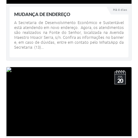
Há 6 dias
MUDANÇA DE ENDEREÇO
A Secretaria de Desenvolvimento Econômico e Sustentável
está atendendo em novo endereço. Agora, os atendimentos
são realizados na Fonte do Senhor, localizada na Avenida
Maestro Moacir Serra, s/n. Confira as informações no banner
e, em caso de dúvidas, entre em contato pelo WhatsApp da
Secretaria: (13)...
JUL
20