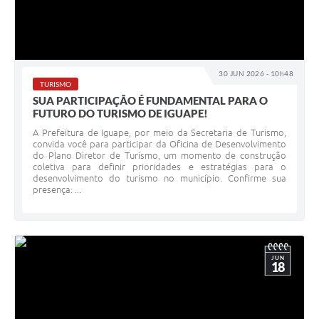
30 JUN 2026 - 10h48
TURISMO
SUA PARTICIPAÇÃO É FUNDAMENTAL PARA O
FUTURO DO TURISMO DE IGUAPE!
A Prefeitura de Iguape, por meio da Secretaria de Turismo,
convida você para participar da Oficina de Desenvolvimento
do Plano Diretor de Turismo, um momento de construção
coletiva para definir prioridades e estratégias para o
desenvolvimento do turismo no município. Confirme sua
presença: ...
JUN
18