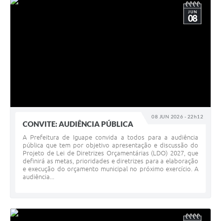
JUN
08
08 JUN 2026 - 22h12
CONVITE: AUDIÊNCIA PÚBLICA
A Prefeitura de Iguape convida a todos para a audiência
pública que tem por objetivo apresentação e discussão do
Projeto de Lei de Diretrizes Orçamentárias (LDO) 2027, que
definirá as metas, prioridades e diretrizes para a elaboração
e execução do orçamento municipal no próximo exercício. A
audiência...