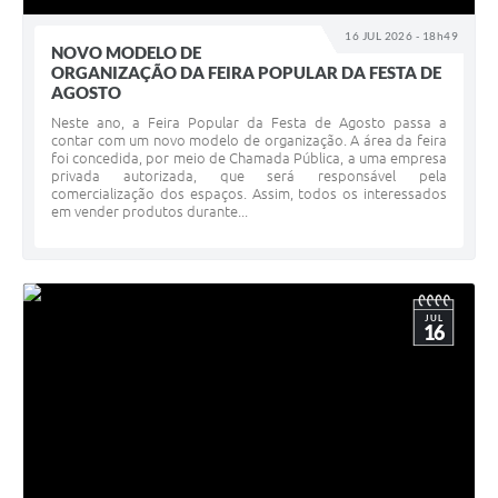
16 JUL 2026 - 18h49
NOVO MODELO DE
ORGANIZAÇÃO DA FEIRA POPULAR DA FESTA DE
AGOSTO
Neste ano, a Feira Popular da Festa de Agosto passa a
contar com um novo modelo de organização. A área da feira
foi concedida, por meio de Chamada Pública, a uma empresa
privada autorizada, que será responsável pela
comercialização dos espaços. Assim, todos os interessados
em vender produtos durante...
JUL
16