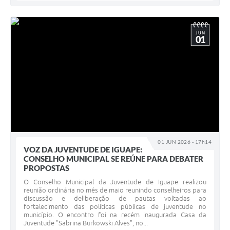
JUN
01
01 JUN 2026 - 17h14
VOZ DA JUVENTUDE DE IGUAPE:
CONSELHO MUNICIPAL SE REÚNE PARA DEBATER
PROPOSTAS
O Conselho Municipal da Juventude de Iguape realizou
reunião ordinária no mês de maio reunindo conselheiros para
discussão e deliberação de pautas voltadas ao
fortalecimento das políticas públicas de juventude no
município. O encontro foi na recém inaugurada Casa da
Juventude "Sabrina Burkowski Alves", no...