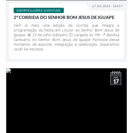
17 JUL 2026 - 16h57
ESPORTES,LAZER E JUVENTUDE
2ª CORRIDA DO SENHOR BOM JESUS DE IGUAPE
Vem aí mais uma edição da corrida que integra a
programação da Festa em Louvor ao Senhor Bom Jesus de
Iguape. 📅 25 de julho (sábado) 🕖 Largada às 19h 📍 Basílica
Santuário do Senhor Bom Jesus de Iguape Participe desse
momento de esporte, integração e celebração. Esperamos
você! Se inscreva...
JUL
17