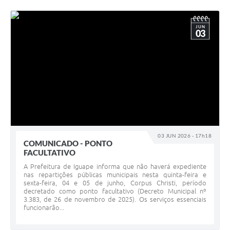
JUN
03
03 JUN 2026 - 17h18
COMUNICADO - PONTO
FACULTATIVO
A Prefeitura de Iguape informa que não haverá expediente
nas repartições públicas municipais nesta quinta-feira e
sexta-feira, 04 e 05 de junho, Corpus Christi, período
decretado como ponto facultativo (Decreto Municipal nº
3.383, de 26 de novembro de 2025). Os serviços essenciais
funcionarão...