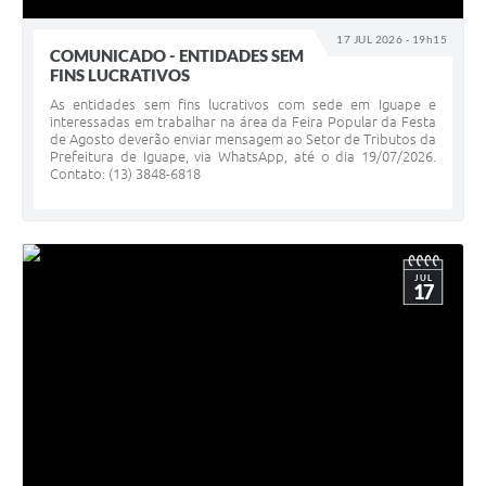
17 JUL 2026 - 19h15
COMUNICADO - ENTIDADES SEM
FINS LUCRATIVOS
As entidades sem fins lucrativos com sede em Iguape e
interessadas em trabalhar na área da Feira Popular da Festa
de Agosto deverão enviar mensagem ao Setor de Tributos da
Prefeitura de Iguape, via WhatsApp, até o dia 19/07/2026.
Contato: (13) 3848-6818
JUL
17