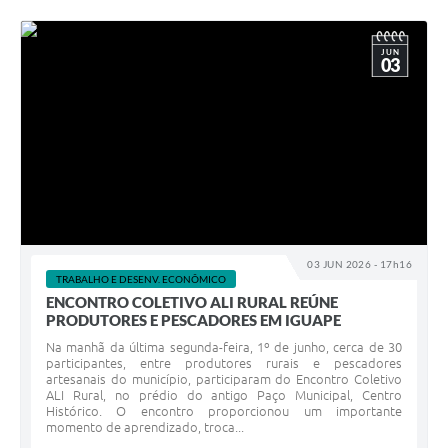
JUN
03
03 JUN 2026 - 17h16
TRABALHO E DESENV. ECONÔMICO
ENCONTRO COLETIVO ALI RURAL REÚNE
PRODUTORES E PESCADORES EM IGUAPE
Na manhã da última segunda-feira, 1º de junho, cerca de 30
participantes, entre produtores rurais e pescadores
artesanais do município, participaram do Encontro Coletivo
ALI Rural, no prédio do antigo Paço Municipal, Centro
Histórico. O encontro proporcionou um importante
momento de aprendizado, troca...