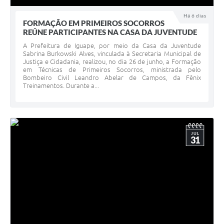
Há 6 dias
FORMAÇÃO EM PRIMEIROS SOCORROS
REÚNE PARTICIPANTES NA CASA DA JUVENTUDE
A Prefeitura de Iguape, por meio da Casa da Juventude
Sabrina Burkowski Alves, vinculada à Secretaria Municipal de
Justiça e Cidadania, realizou, no dia 26 de junho, a Formação
em Técnicas de Primeiros Socorros, ministrada pelo
Bombeiro Civil Leandro Abelar de Campos, da Fênix
Treinamentos. Durante a...
JUL
31