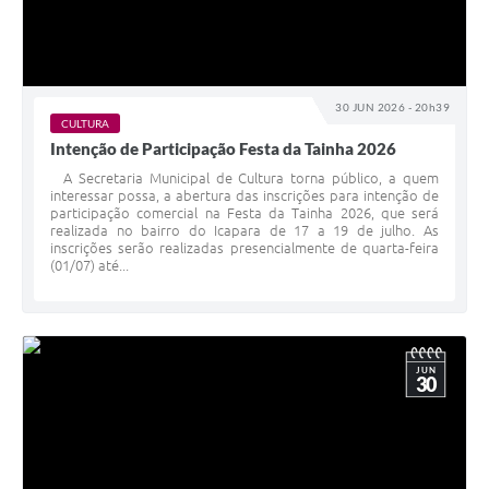
30 JUN 2026 - 20h39
CULTURA
Intenção de Participação Festa da Tainha 2026
A Secretaria Municipal de Cultura torna público, a quem
interessar possa, a abertura das inscrições para intenção de
participação comercial na Festa da Tainha 2026, que será
realizada no bairro do Icapara de 17 a 19 de julho. As
inscrições serão realizadas presencialmente de quarta-feira
(01/07) até...
JUN
30