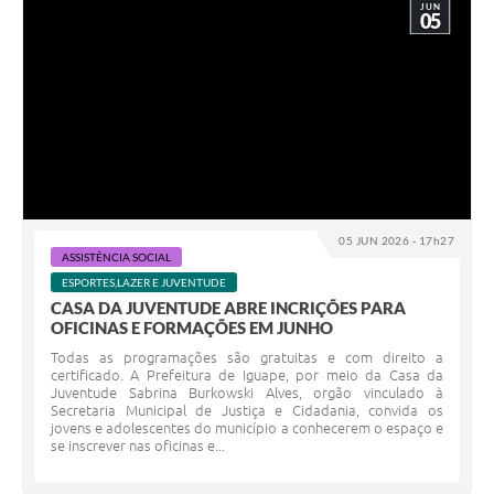
JUN
05
05 JUN 2026 - 17h27
ASSISTÊNCIA SOCIAL
ESPORTES,LAZER E JUVENTUDE
CASA DA JUVENTUDE ABRE INCRIÇÕES PARA
OFICINAS E FORMAÇÕES EM JUNHO
Todas as programações são gratuitas e com direito a
certificado. A Prefeitura de Iguape, por meio da Casa da
Juventude Sabrina Burkowski Alves, orgão vinculado à
Secretaria Municipal de Justiça e Cidadania, convida os
jovens e adolescentes do município a conhecerem o espaço e
se inscrever nas oficinas e...