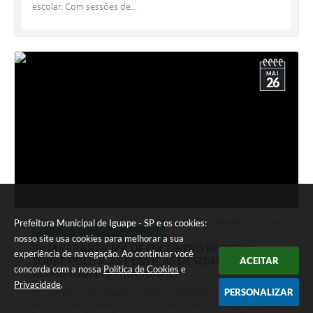
escolar. Com sessões de...
MAI
26
Prefeitura Municipal de Iguape - SP e os cookies:
26 MAI 2026 - 11h07
TRABALHO E DESENV. ECONÔMICO
nosso site usa cookies para melhorar a sua
IGUAPE PARTICIPA DE ENCONTRO REGIONAL
experiência de navegação. Ao continuar você
SOBRE POLÍTICAS PÚBLICAS DE SEGURANÇA
ACEITAR
concorda com a nossa
Política de Cookies
e
ALIMENTAR E NUTRICIONAL
Privacidade
.
PERSONALIZAR
O município de Iguape esteve representado pela equipe
técnica da Secretaria Municipal de Desenvolvimento