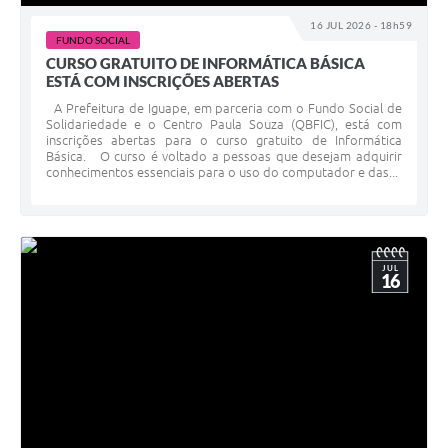
16 JUL 2026 - 18h59
FUNDO SOCIAL
CURSO GRATUITO DE INFORMÁTICA BÁSICA
ESTÁ COM INSCRIÇÕES ABERTAS
A Prefeitura de Iguape, em parceria com o Fundo Social de
Solidariedade e o Centro Paula Souza (QBFIC), está com
inscrições abertas para o curso gratuito de Informática
Básica. O curso é voltado a pessoas que desejam adquirir
conhecimentos essenciais para o uso do computador e das...
JUL
16