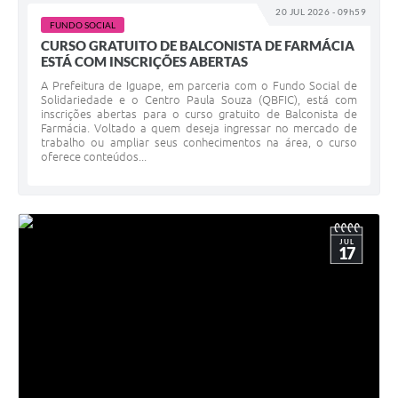
20 JUL 2026 - 09h59
FUNDO SOCIAL
CURSO GRATUITO DE BALCONISTA DE FARMÁCIA
ESTÁ COM INSCRIÇÕES ABERTAS
A Prefeitura de Iguape, em parceria com o Fundo Social de
Solidariedade e o Centro Paula Souza (QBFIC), está com
inscrições abertas para o curso gratuito de Balconista de
Farmácia. Voltado a quem deseja ingressar no mercado de
trabalho ou ampliar seus conhecimentos na área, o curso
oferece conteúdos...
JUL
17