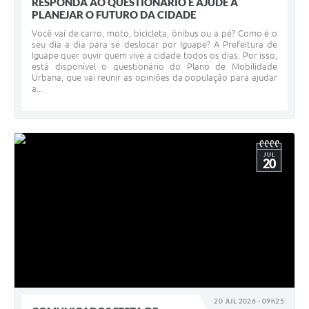
RESPONDA AO QUESTIONÁRIO E AJUDE A
PLANEJAR O FUTURO DA CIDADE
Você vai de carro, moto, bicicleta, ônibus ou a pé? Como é o
seu dia a dia para se deslocar por Iguape? A Prefeitura de
Iguape quer ouvir quem vive a cidade todos os dias. Por isso,
está disponível o questionário do Plano de Mobilidade
Urbana, que vai reunir as opiniões da população para ajudar
a...
JUL
20
20 JUL 2026 - 09h25