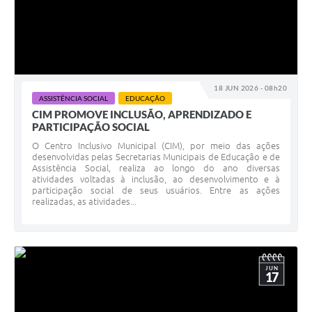
18 JUN 2026 - 08h20
ASSISTÊNCIA SOCIAL
EDUCAÇÃO
CIM PROMOVE INCLUSÃO, APRENDIZADO E
PARTICIPAÇÃO SOCIAL
O Centro Inclusivo Municipal (CIM), por meio das ações
desenvolvidas pelas Secretarias Municipais de Educação e de
Assistência Social, realiza ao longo do ano diversas
atividades voltadas à inclusão, ao desenvolvimento e à
participação social de seus usuários. Entre as ações
realizadas, as atividades...
JUN
17