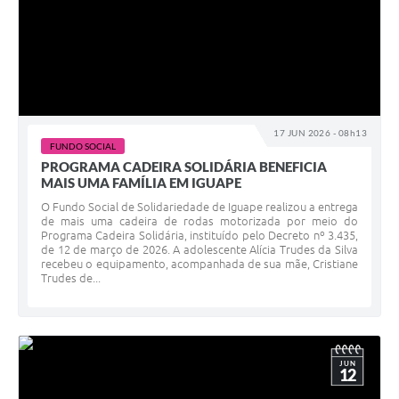
17 JUN 2026 - 08h13
FUNDO SOCIAL
PROGRAMA CADEIRA SOLIDÁRIA BENEFICIA
MAIS UMA FAMÍLIA EM IGUAPE
O Fundo Social de Solidariedade de Iguape realizou a entrega
de mais uma cadeira de rodas motorizada por meio do
Programa Cadeira Solidária, instituído pelo Decreto nº 3.435,
de 12 de março de 2026. A adolescente Alícia Trudes da Silva
recebeu o equipamento, acompanhada de sua mãe, Cristiane
Trudes de...
JUN
12