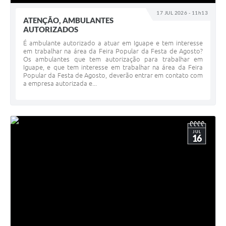
17 JUL 2026 - 11h13
ATENÇÃO, AMBULANTES
AUTORIZADOS
É ambulante autorizado a atuar em Iguape e tem interesse
em trabalhar na área da Feira Popular da Festa de Agosto?
Os ambulantes que tem autorização para trabalhar em
Iguape, e que tem interesse em trabalhar na área da Feira
Popular da Festa de Agosto, deverão entrar em contato com
a empresa autorizada e...
JUL
16