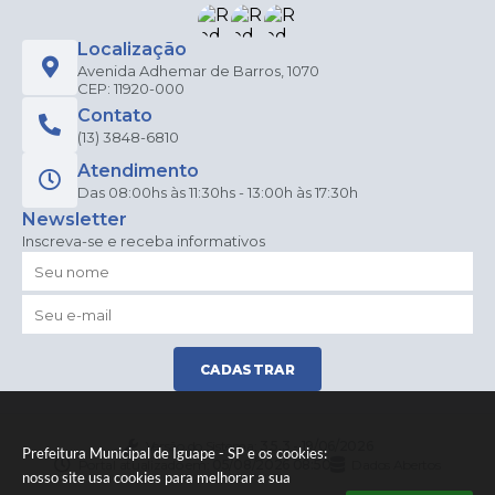
Localização
Avenida Adhemar de Barros, 1070
CEP: 11920-000
Contato
(13) 3848-6810
Atendimento
Das 08:00hs às 11:30hs - 13:00h às 17:30h
Newsletter
Inscreva-se e receba informativos
CADASTRAR
Versão do Sistema:
3.5.3 - 19/06/2026
Prefeitura Municipal de Iguape - SP e os cookies:
Portal atualizado em:
05/08/2026 08:50
Dados Abertos
nosso site usa cookies para melhorar a sua