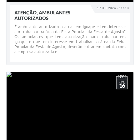
17 JUL 2026 - 11h13
ATENÇÃO, AMBULANTES
AUTORIZADOS
É ambulante autorizado a atuar em Iguape e tem interesse
em trabalhar na área da Feira Popular da Festa de Agosto?
Os ambulantes que tem autorização para trabalhar em
Iguape, e que tem interesse em trabalhar na área da Feira
Popular da Festa de Agosto, deverão entrar em contato com
a empresa autorizada e...
JUL
16