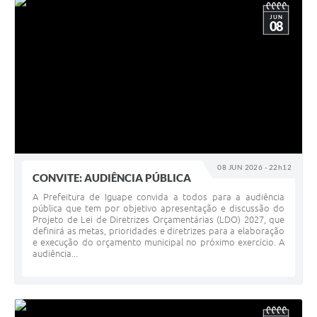
JUN
08
08 JUN 2026 - 22h12
CONVITE: AUDIÊNCIA PÚBLICA
A Prefeitura de Iguape convida a todos para a audiência
pública que tem por objetivo apresentação e discussão do
Projeto de Lei de Diretrizes Orçamentárias (LDO) 2027, que
definirá as metas, prioridades e diretrizes para a elaboração
e execução do orçamento municipal no próximo exercício. A
audiência...