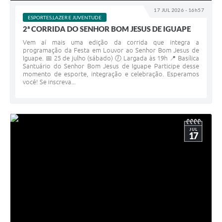
17 JUL 2026 - 16h57
ESPORTES,LAZER E JUVENTUDE
2ª CORRIDA DO SENHOR BOM JESUS DE IGUAPE
Vem aí mais uma edição da corrida que integra a
programação da Festa em Louvor ao Senhor Bom Jesus de
Iguape. 📅 25 de julho (sábado) 🕖 Largada às 19h 📍 Basílica
Santuário do Senhor Bom Jesus de Iguape Participe desse
momento de esporte, integração e celebração. Esperamos
você! Se inscreva...
JUL
17