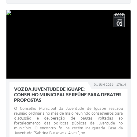
JUN
01
01 JUN 2026 - 17h14
VOZ DA JUVENTUDE DE IGUAPE:
CONSELHO MUNICIPAL SE REÚNE PARA DEBATER
PROPOSTAS
O Conselho Municipal da Juventude de Iguape realizou
reunião ordinária no mês de maio reunindo conselheiros para
discussão e deliberação de pautas voltadas ao
fortalecimento das políticas públicas de juventude no
município. O encontro foi na recém inaugurada Casa da
Juventude "Sabrina Burkowski Alves", no...