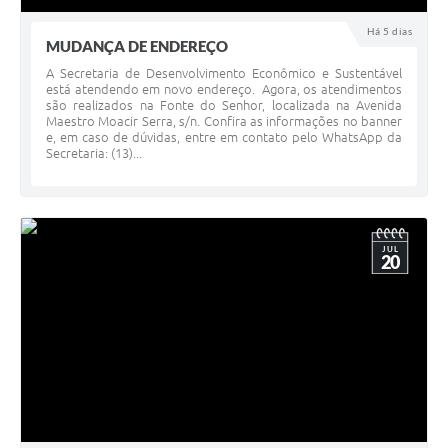
Há 5 dias
MUDANÇA DE ENDEREÇO
A Secretaria de Desenvolvimento Econômico e Sustentável
está atendendo em novo endereço. Agora, os atendimentos
são realizados na Fonte do Senhor, localizada na Avenida
Maestro Moacir Serra, s/n. Confira as informações no banner
e, em caso de dúvidas, entre em contato pelo WhatsApp da
Secretaria: (13)...
JUL
20