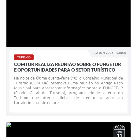
12 JUN 2026 - 13h50
TURISMO
COMTUR REALIZA REUNIÃO SOBRE O FUNGETUR
E OPORTUNIDADES PARA O SETOR TURÍSTICO
Na noite da última quarta-feira (10), o Conselho Municipal de
Turismo (COMTUR) promoveu uma reunião no Antigo Paço
Municipal para apresentar informações sobre o FUNGETUR
(Fundo Geral de Turismo), programa do Ministério do
Turismo que oferece linhas de crédito voltadas ao
fortalecimento de empresas e...
JUN
11