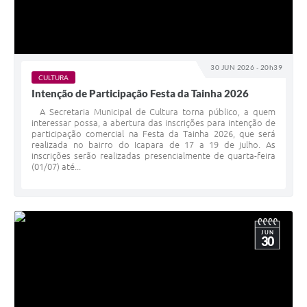
30 JUN 2026 - 20h39
CULTURA
Intenção de Participação Festa da Tainha 2026
A Secretaria Municipal de Cultura torna público, a quem
interessar possa, a abertura das inscrições para intenção de
participação comercial na Festa da Tainha 2026, que será
realizada no bairro do Icapara de 17 a 19 de julho. As
inscrições serão realizadas presencialmente de quarta-feira
(01/07) até...
JUN
30