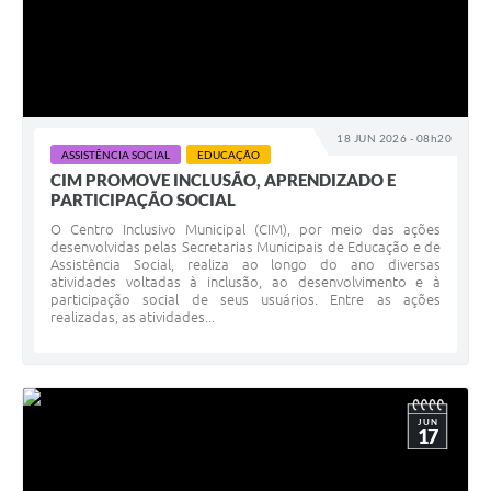
18 JUN 2026 - 08h20
ASSISTÊNCIA SOCIAL
EDUCAÇÃO
CIM PROMOVE INCLUSÃO, APRENDIZADO E
PARTICIPAÇÃO SOCIAL
O Centro Inclusivo Municipal (CIM), por meio das ações
desenvolvidas pelas Secretarias Municipais de Educação e de
Assistência Social, realiza ao longo do ano diversas
atividades voltadas à inclusão, ao desenvolvimento e à
participação social de seus usuários. Entre as ações
realizadas, as atividades...
JUN
17