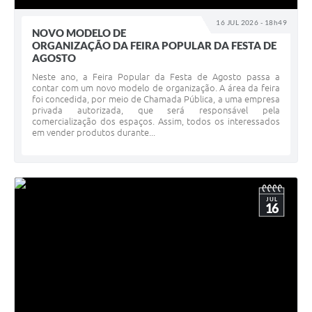
16 JUL 2026 - 18h49
NOVO MODELO DE
ORGANIZAÇÃO DA FEIRA POPULAR DA FESTA DE
AGOSTO
Neste ano, a Feira Popular da Festa de Agosto passa a
contar com um novo modelo de organização. A área da feira
foi concedida, por meio de Chamada Pública, a uma empresa
privada autorizada, que será responsável pela
comercialização dos espaços. Assim, todos os interessados
em vender produtos durante...
JUL
16