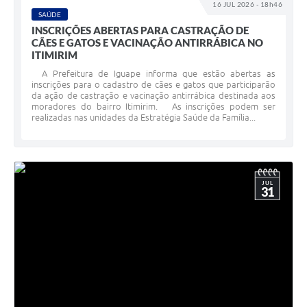
16 JUL 2026 - 18h46
SAÚDE
INSCRIÇÕES ABERTAS PARA CASTRAÇÃO DE
CÃES E GATOS E VACINAÇÃO ANTIRRÁBICA NO
ITIMIRIM
A Prefeitura de Iguape informa que estão abertas as
inscrições para o cadastro de cães e gatos que participarão
da ação de castração e vacinação antirrábica destinada aos
moradores do bairro Itimirim. As inscrições podem ser
realizadas nas unidades da Estratégia Saúde da Família...
JUL
31