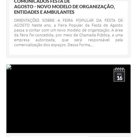
COMUNICADOS FESTA DE
AGOSTO - NOVO MODELO DE ORGANIZAÇÃO,
ENTIDADES E AMBULANTES
ORIENTAÇÕES SOBRE A FEIRA POPULAR DA FESTA DE
AGOSTO Neste ano, a Feira Popular da Festa de Agosto
passa a contar com um novo modelo de organização. A área
da feira foi concedida, por meio de Chamada Pública, a uma
empresa autorizada, que será responsável pela
comercialização dos espaços. Dessa forma,...
JUL
16