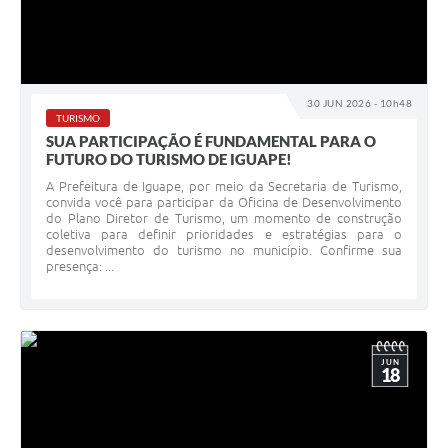
30 JUN 2026 - 10h48
TURISMO
SUA PARTICIPAÇÃO É FUNDAMENTAL PARA O
FUTURO DO TURISMO DE IGUAPE!
A Prefeitura de Iguape, por meio da Secretaria de Turismo,
convida você para participar da Oficina de Desenvolvimento
do Plano Diretor de Turismo, um momento de construção
coletiva para definir prioridades e estratégias para o
desenvolvimento do turismo no município. Confirme sua
presença: ...
JUN
18