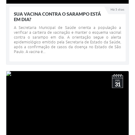
Há 5 dias
SUA VACINA CONTRA O SARAMPO ESTÁ
EM DIA?
A Secretaria Municipal de Saúde orienta a população a
verificar a carteira de vacinação e manter o esquema vacinal
contra o sarampo em dia. A orientação segue o alerta
epidemiológico emitido pela Secretaria de Estado da Saúde,
após a confirmação de casos da doença no Estado de São
Paulo. A vacina é...
JUL
31