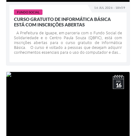
16 JUL 2026 - 18h59
FUNDO SOCIAL
CURSO GRATUITO DE INFORMÁTICA BÁSICA
ESTÁ COM INSCRIÇÕES ABERTAS
A Prefeitura de Iguape, em parceria com o Fundo Social de
Solidariedade e o Centro Paula Souza (QBFIC), está com
inscrições abertas para o curso gratuito de Informática
Básica. O curso é voltado a pessoas que desejam adquirir
conhecimentos essenciais para o uso do computador e das...
JUL
16