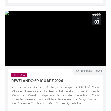
JUN
03
03 JUN 2026 - 17h09
CULTURA
REVELANDO SP IGUAPE 2026
Programação Diária 4 de junho – quinta MANHÃ Coral
Mborai Nhembojera do Tekoa Takuari-ty TARDE Banda
Municipal Maestro Aquilino Jarbas de Carvalho Coral
Nhanderu Rembiguai da Aldeia de Paranapuã Minyo Yamato
Kai Ateliê de Cordas com Raul Correa Quadrilha...