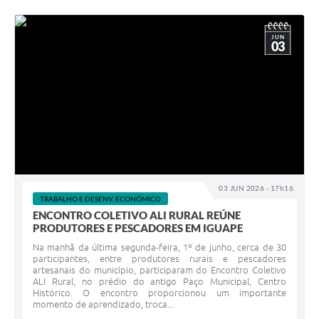
JUN
03
03 JUN 2026 - 17h16
TRABALHO E DESENV. ECONÔMICO
ENCONTRO COLETIVO ALI RURAL REÚNE
PRODUTORES E PESCADORES EM IGUAPE
Na manhã da última segunda-feira, 1º de junho, cerca de 30
participantes, entre produtores rurais e pescadores
artesanais do município, participaram do Encontro Coletivo
ALI Rural, no prédio do antigo Paço Municipal, Centro
Histórico. O encontro proporcionou um importante
momento de aprendizado, troca...