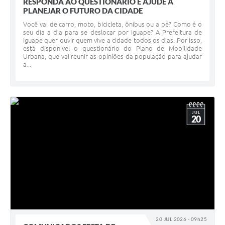
RESPONDA AO QUESTIONÁRIO E AJUDE A
PLANEJAR O FUTURO DA CIDADE
Você vai de carro, moto, bicicleta, ônibus ou a pé? Como é o
seu dia a dia para se deslocar por Iguape? A Prefeitura de
Iguape quer ouvir quem vive a cidade todos os dias. Por isso,
está disponível o questionário do Plano de Mobilidade
Urbana, que vai reunir as opiniões da população para ajudar
a...
JUL
20
20 JUL 2026 - 09h25