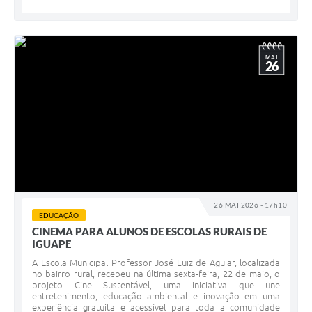
MAI
26
26 MAI 2026 - 17h10
EDUCAÇÃO
CINEMA PARA ALUNOS DE ESCOLAS RURAIS DE
IGUAPE
A Escola Municipal Professor José Luiz de Aguiar, localizada
no bairro rural, recebeu na última sexta-feira, 22 de maio, o
projeto Cine Sustentável, uma iniciativa que une
entretenimento, educação ambiental e inovação em uma
experiência gratuita e acessível para toda a comunidade