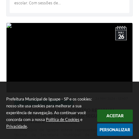
escolar. Com sessões de...
MAI
26
Prefeitura Municipal de Iguape - SP e os cookies:
26 MAI 2026 - 11h07
TRABALHO E DESENV. ECONÔMICO
nosso site usa cookies para melhorar a sua
IGUAPE PARTICIPA DE ENCONTRO REGIONAL
experiência de navegação. Ao continuar você
SOBRE POLÍTICAS PÚBLICAS DE SEGURANÇA
ACEITAR
concorda com a nossa
Política de Cookies
e
ALIMENTAR E NUTRICIONAL
Privacidade
.
PERSONALIZAR
O município de Iguape esteve representado pela equipe
técnica da Secretaria Municipal de Desenvolvimento