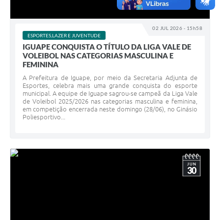
02 JUL 2026 - 15h58
ESPORTES,LAZER E JUVENTUDE
IGUAPE CONQUISTA O TÍTULO DA LIGA VALE DE
VOLEIBOL NAS CATEGORIAS MASCULINA E
FEMININA
A Prefeitura de Iguape, por meio da Secretaria Adjunta de
Esportes, celebra mais uma grande conquista do esporte
municipal. A equipe de Iguape sagrou-se campeã da Liga Vale
de Voleibol 2025/2026 nas categorias masculina e feminina,
em competição encerrada neste domingo (28/06), no Ginásio
Poliesportivo...
JUN
30