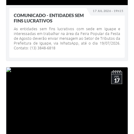
17 JUL 2026 - 19h15
COMUNICADO - ENTIDADES SEM
FINS LUCRATIVOS
As entidades sem fins lucrativos com sede em Iguape e
interessadas em trabalhar na área da Feira Popular da Festa
de Agosto deverão enviar mensagem ao Setor de Tributos da
Prefeitura de Iguape, via WhatsApp, até o dia 19/07/2026.
Contato: (13) 3848-6818
JUL
17