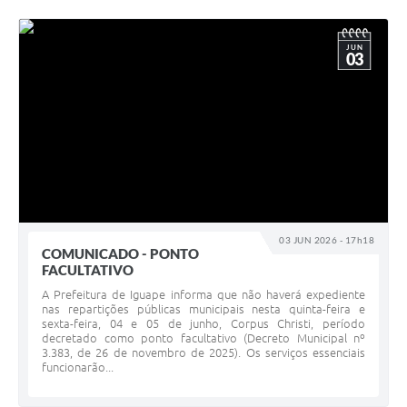
JUN
03
03 JUN 2026 - 17h18
COMUNICADO - PONTO
FACULTATIVO
A Prefeitura de Iguape informa que não haverá expediente
nas repartições públicas municipais nesta quinta-feira e
sexta-feira, 04 e 05 de junho, Corpus Christi, período
decretado como ponto facultativo (Decreto Municipal nº
3.383, de 26 de novembro de 2025). Os serviços essenciais
funcionarão...