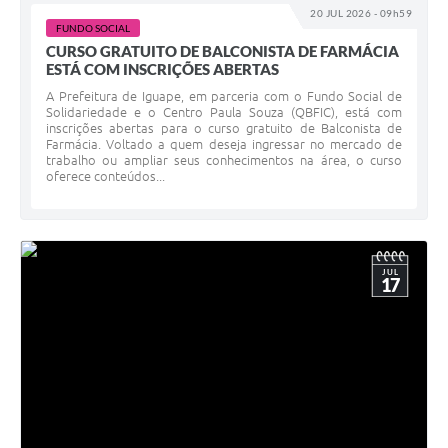
20 JUL 2026 - 09h59
FUNDO SOCIAL
CURSO GRATUITO DE BALCONISTA DE FARMÁCIA
ESTÁ COM INSCRIÇÕES ABERTAS
A Prefeitura de Iguape, em parceria com o Fundo Social de
Solidariedade e o Centro Paula Souza (QBFIC), está com
inscrições abertas para o curso gratuito de Balconista de
Farmácia. Voltado a quem deseja ingressar no mercado de
trabalho ou ampliar seus conhecimentos na área, o curso
oferece conteúdos...
JUL
17