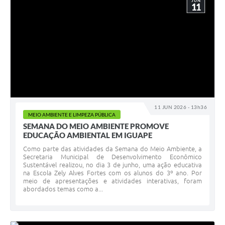
JUN
11
11 JUN 2026 - 13h36
MEIO AMBIENTE E LIMPEZA PÚBLICA
SEMANA DO MEIO AMBIENTE PROMOVE
EDUCAÇÃO AMBIENTAL EM IGUAPE
Como parte das atividades da Semana do Meio Ambiente, a
Secretaria Municipal de Desenvolvimento Econômico
Sustentável realizou, no dia 3 de junho, uma ação educativa
na Escola Zely Alves Fortes com os alunos do 3º ano. Por
meio de apresentações e atividades interativas, foram
abordados temas como a...