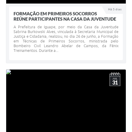
Há 5 dias
FORMAÇÃO EM PRIMEIROS SOCORROS
REÚNE PARTICIPANTES NA CASA DA JUVENTUDE
A Prefeitura de Iguape, por meio da Casa da Juventude
Sabrina Burkowski Alves, vinculada à Secretaria Municipal de
Justiça e Cidadania, realizou, no dia 26 de junho, a Formação
em Técnicas de Primeiros Socorros, ministrada pelo
Bombeiro Civil Leandro Abelar de Campos, da Fênix
Treinamentos. Durante a...
JUL
31