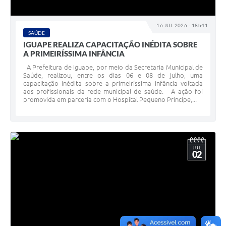
16 JUL 2026 - 18h41
SAÚDE
IGUAPE REALIZA CAPACITAÇÃO INÉDITA SOBRE
A PRIMEIRÍSSIMA INFÂNCIA
A Prefeitura de Iguape, por meio da Secretaria Municipal de
Saúde, realizou, entre os dias 06 e 08 de julho, uma
capacitação inédita sobre a primeiríssima infância voltada
aos profissionais da rede municipal de saúde. A ação foi
promovida em parceria com o Hospital Pequeno Príncipe,...
JUL
02