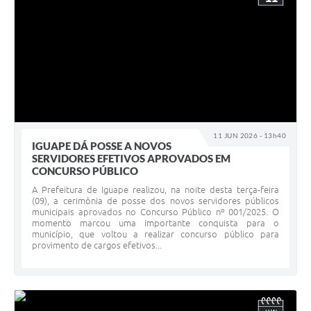
11 JUN 2026 - 13h40
IGUAPE DÁ POSSE A NOVOS
SERVIDORES EFETIVOS APROVADOS EM
CONCURSO PÚBLICO
A Prefeitura de Iguape realizou, na noite desta terça-feira
(09), a cerimônia de posse dos novos servidores públicos
municipais aprovados no Concurso Público nº 001/2025. O
momento marcou uma importante conquista para o
município, que voltou a realizar concurso público para
provimento de cargos efetivos...