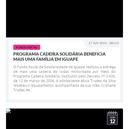
17 JUN 2026 - 08h13
FUNDO SOCIAL
PROGRAMA CADEIRA SOLIDÁRIA BENEFICIA
MAIS UMA FAMÍLIA EM IGUAPE
O Fundo Social de Solidariedade de Iguape realizou a entrega
de mais uma cadeira de rodas motorizada por meio do
Programa Cadeira Solidária, instituído pelo Decreto nº 3.435,
de 12 de março de 2026. A adolescente Alícia Trudes da Silva
recebeu o equipamento, acompanhada de sua mãe, Cristiane
Trudes de...
JUN
12