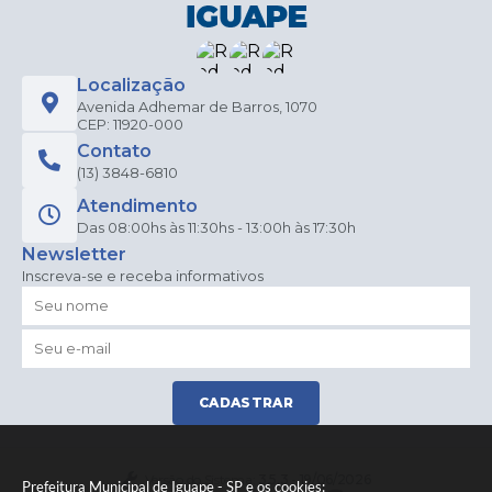
Localização
Avenida Adhemar de Barros, 1070
CEP: 11920-000
Contato
(13) 3848-6810
Atendimento
Das 08:00hs às 11:30hs - 13:00h às 17:30h
Newsletter
Inscreva-se e receba informativos
CADASTRAR
Versão do Sistema:
3.5.3 - 19/06/2026
Prefeitura Municipal de Iguape - SP e os cookies: