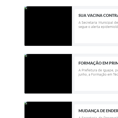
SUA VACINA CONTRA
A Secretaria Municipal d
segue o alerta epidemioló
FORMAÇÃO EM PRIM
A Prefeitura de Iguape, p
junho, a Formação em Técn
MUDANÇA DE ENDE
A Secretaria de Desenvo