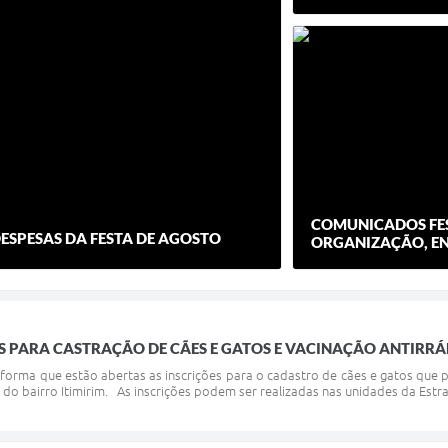
COMUNICADOS FES
ESPESAS DA FESTA DE AGOSTO
ORGANIZAÇÃO, EN
S PARA CASTRAÇÃO DE CÃES E GATOS E VACINAÇÃO ANTIRRÁ
forma que estão abertas as inscrições para o cadastro de cães e gatos que p
o bairro Itimirim. As inscrições podem ser realizadas nas unidades da Estrat