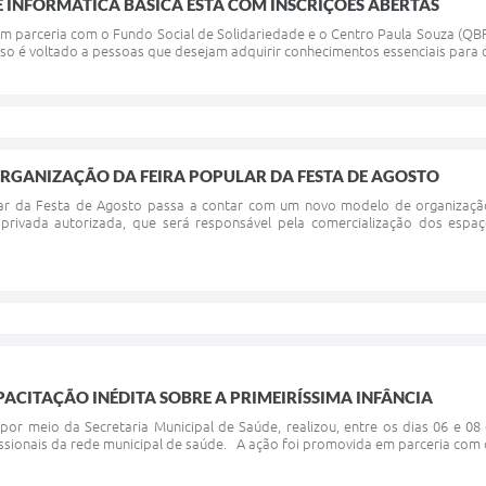
 INFORMÁTICA BÁSICA ESTÁ COM INSCRIÇÕES ABERTAS
m parceria com o Fundo Social de Solidariedade e o Centro Paula Souza (QBFI
rso é voltado a pessoas que desejam adquirir conhecimentos essenciais para 
RGANIZAÇÃO DA FEIRA POPULAR DA FESTA DE AGOSTO
lar da Festa de Agosto passa a contar com um novo modelo de organização
privada autorizada, que será responsável pela comercialização dos espa
PACITAÇÃO INÉDITA SOBRE A PRIMEIRÍSSIMA INFÂNCIA
por meio da Secretaria Municipal de Saúde, realizou, entre os dias 06 e 08 
issionais da rede municipal de saúde. A ação foi promovida em parceria com o