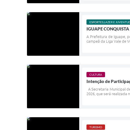
ESPORTES,LAZER E JUVENTU
IGUAPE CONQUISTA 
A Prefeitura de Iguape, 
campeã da Liga Vale de Vo
CULTURA
Intenção de Participa
A Secretaria Municipal de
2026, que será realizada n
TURISMO