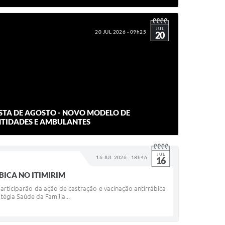
JUL
20 JUL 2026 - 09h25
20
TA DE AGOSTO - NOVO MODELO DE
TIDADES E AMBULANTES
JUL
16 JUL 2026 - 18h46
16
BICA NO ITIMIRIM
articiparão da ação de castração e vacinação antirrábica
égia Saúde da Família...