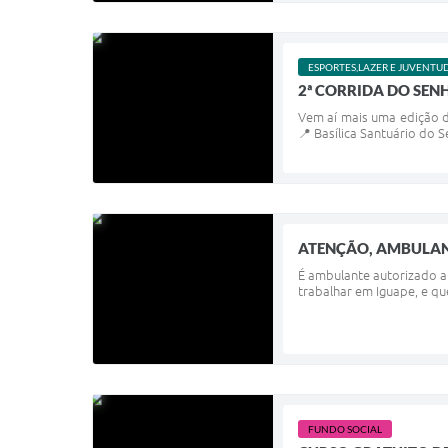
ESPORTES,LAZER E JUVENTU
2ª CORRIDA DO SEN
Vem aí mais uma edição d
📍 Basílica Santuário do 
ATENÇÃO, AMBULA
É ambulante autorizado a
trabalhar em Iguape, e qu
FUNDO SOCIAL