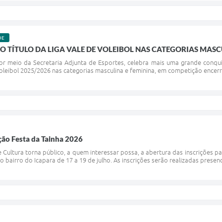
DE
O TÍTULO DA LIGA VALE DE VOLEIBOL NAS CATEGORIAS MASC
por meio da Secretaria Adjunta de Esportes, celebra mais uma grande conqu
leibol 2025/2026 nas categorias masculina e feminina, em competição encerra
ção Festa da Tainha 2026
 Cultura torna público, a quem interessar possa, a abertura das inscrições p
o bairro do Icapara de 17 a 19 de julho. As inscrições serão realizadas presenc