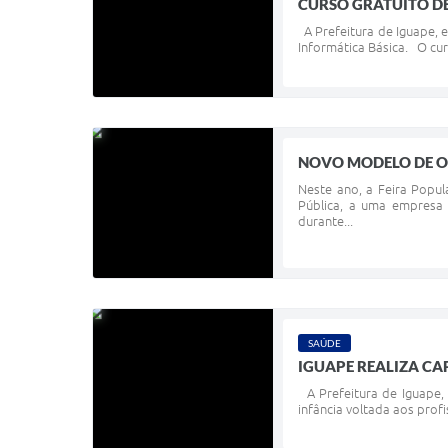
CURSO GRATUITO DE
A Prefeitura de Iguape, e
Informática Básica. O cu
NOVO MODELO DE O
Neste ano, a Feira Popu
Pública, a uma empresa 
durante...
SAÚDE
IGUAPE REALIZA CA
A Prefeitura de Iguape, 
infância voltada aos prof