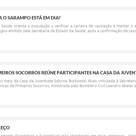
 O SARAMPO ESTÁ EM DIA?
e Saúde orienta a população a verificar a carteira de vacinação e manter 
gico emitido pela Secretaria de Estado da Saúde, após a confirmação de caso
EIROS SOCORROS REÚNE PARTICIPANTES NA CASA DA JUVE
or meio da Casa da Juventude Sabrina Burkowski Alves, vinculada à Secretaria
icas de Primeiros Socorros, ministrada pelo Bombeiro Civil Leandro Abelar d
REÇO
lvimento Econômico e Sustentável está atendendo em novo endereço. Agora