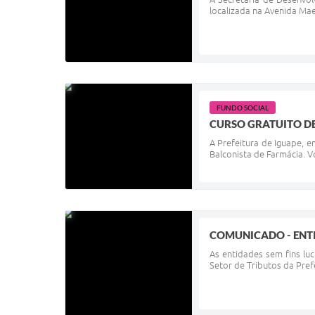
localizada na Avenida Mae
FUNDO SOCIAL
CURSO GRATUITO DE
A Prefeitura de Iguape, e
Balconista de Farmácia. V
COMUNICADO - ENTI
As entidades sem fins lu
Setor de Tributos da Pref