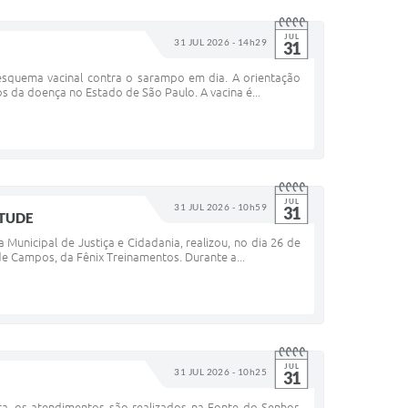
JUL
31 JUL 2026 - 14h29
31
o esquema vacinal contra o sarampo em dia. A orientação
s da doença no Estado de São Paulo. A vacina é...
JUL
31 JUL 2026 - 10h59
31
NTUDE
 Municipal de Justiça e Cidadania, realizou, no dia 26 de
e Campos, da Fênix Treinamentos. Durante a...
JUL
31 JUL 2026 - 10h25
31
, os atendimentos são realizados na Fonte do Senhor,