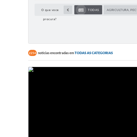
O que voce
TODAS
AGRICULTURA, PE
procura?
notícias encontradas em
TODAS AS CATEGORIAS
2254