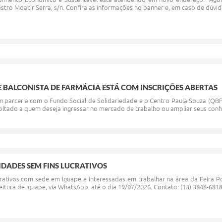
stro Moacir Serra, s/n. Confira as informações no banner e, em caso de dúvid
 BALCONISTA DE FARMÁCIA ESTÁ COM INSCRIÇÕES ABERTAS
m parceria com o Fundo Social de Solidariedade e o Centro Paula Souza (QBFI
oltado a quem deseja ingressar no mercado de trabalho ou ampliar seus conh
DADES SEM FINS LUCRATIVOS
crativos com sede em Iguape e interessadas em trabalhar na área da Feira
eitura de Iguape, via WhatsApp, até o dia 19/07/2026. Contato: (13) 3848-681