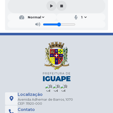
candidatos inscritos e organizados por critério de
desempate.Para acessar o edital, clique
aqui.CLASSIFICAÇÃO FINALA Prefeitura do Município de
Iguape, por meio da Secretaria de Gestão e
Planejamento, em conformidade com a Lei municipal n.
2.356, de 13 de junho de 2019, que criou o “Programa
Frente de Trabalho para auxílio ao desempregado no
município de Iguape”, assim como o Decreto municipal n.
3.138, de 08 de fevereiro de 2024, que declarou situação
de emergência no âmbito da saúde pública no município
de Iguape em razão do risco da epidemia por doenças
transmitidas pelo Aedes, divulga a lista completa dos
candidatos inscritos e organizados por critério de
desempate após resultado dos recursos.Para acessar o
edital, clique aqui.HOMOLOGAÇÃO FRENTE DE
TRABALHO Nº 001/2024Para acessar o documento,
clique aqui.
Localização
Avenida Adhemar de Barros, 1070
CEP: 11920-000
Contato