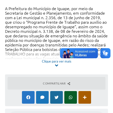
A Prefeitura do Município de Iguape, por meio da
Secretaria de Gestão e Planejamento, em conformidade
com a Lei municipal n. 2.356, de 13 de junho de 2019,
que criou o “Programa Frente de Trabalho para auxílio ao
desempregado no município de Iguape”, assim como o
Decreto municipal n. 3.138, de 08 de fevereiro de 2024,
que declarou situação de emergência no âmbito da saúde
pública no município de Iguape, em razão do risco da
epidemia por doenças transmitidas pelo Aedes; realizará
Seleção Pública para bolsistas do Programa FRENTE DE
TRABALHO para as vagas atuais e as que vierem a vagar,
conforme Instruções Especiais que passam a fazer parte
Clique para ver mais
integrante deste Edital.Para acessar o edital, clique
aqui.CLASSIFICAÇÃO PRELIMINARA Prefeitura do
Município de Iguape, por meio da Secretaria de Gestão e
Planejamento, em conformidade com a Lei municipal n.
2.356, de 13 de junho de 2019, que criou o “Programa
COMPARTILHAR
Frente de Trabalho para auxílio ao desempregado no
município de Iguape”, assim como o Decreto municipal n.
3.138, de 08 de fevereiro de 2024, que declarou situação
de emergência no âmbito da saúde pública no município
de Iguape em razão do risco da epidemia por doenças
transmitidas pelo Aedes, divulga a lista completa dos