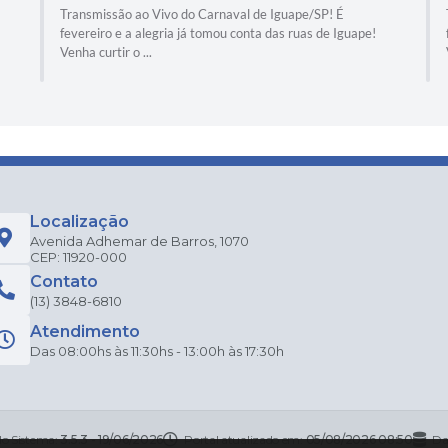
Transmissão ao Vivo do Carnaval de Iguape/SP! É
fevereiro e a alegria já tomou conta das ruas de Iguape!
Venha curtir o ...
Localização
Avenida Adhemar de Barros, 1070
CEP: 11920-000
Contato
(13) 3848-6810
Atendimento
Das 08:00hs às 11:30hs - 13:00h às 17:30h
do Sistema:
3.5.3 - 19/06/2026
Portal atualizado em:
05/08/2026 08:50
Da