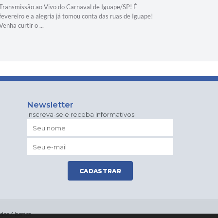
Transmissão ao Vivo do Carnaval de Iguape/SP! É
Transmissã
fevereiro e a alegria já tomou conta das ruas de Iguape!
fevereiro e
Venha curtir o ...
Venha curtir
Newsletter
Inscreva-se e receba informativos
CADASTRAR
dos Abertos