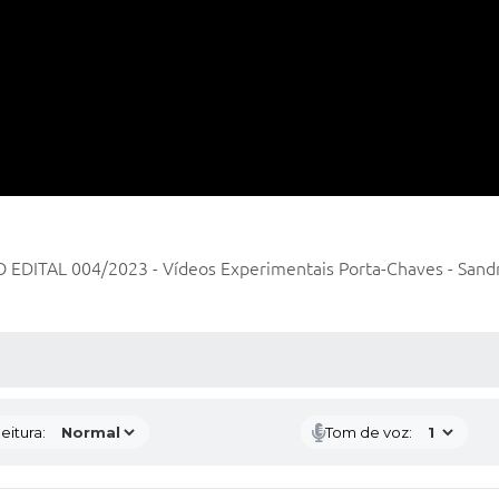
TAL 004/2023 - Vídeos Experimentais Porta-Chaves - Sandra
 MÍDIAS
eitura:
Tom de voz: