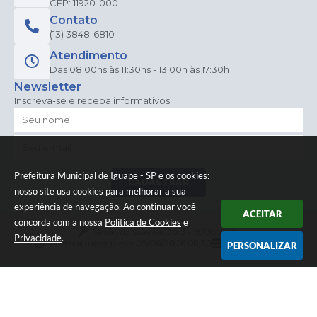
CEP: 11920-000
Contato
(13) 3848-6810
Atendimento
Das 08:00hs às 11:30hs - 13:00h às 17:30h
Newsletter
Inscreva-se e receba informativos
Prefeitura Municipal de Iguape - SP e os cookies:
CADASTRAR
nosso site usa cookies para melhorar a sua
experiência de navegação. Ao continuar você
ACEITAR
concorda com a nossa
Política de Cookies
e
Versão do Sistema:
3.5.3 - 19/06/2026
Privacidade
.
Portal atualizado em:
05/08/2026 08:50
Dados Abertos
PERSONALIZAR
© Copyright Instar - 2006-2026. Todos os direitos
reservados -
Instar Tecnologia