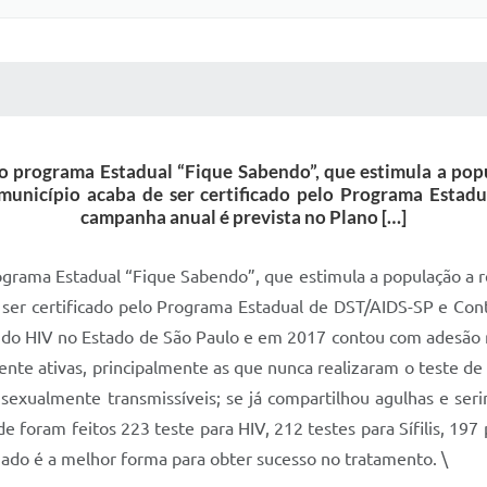
 MÍDIAS
RECEBA NOTÍCIAS
o programa Estadual “Fique Sabendo”, que estimula a popula
 o município acaba de ser certificado pelo Programa Esta
campanha anual é prevista no Plano […]
ograma Estadual “Fique Sabendo”, que estimula a população a rea
 de ser certificado pelo Programa Estadual de DST/AIDS-SP e Co
 do HIV no Estado de São Paulo e em 2017 contou com adesão r
e ativas, principalmente as que nunca realizaram o teste de HI
 sexualmente transmissíveis; se já compartilhou agulhas e ser
e foram feitos 223 teste para HIV, 212 testes para Sífilis, 19
ado é a melhor forma para obter sucesso no tratamento. \