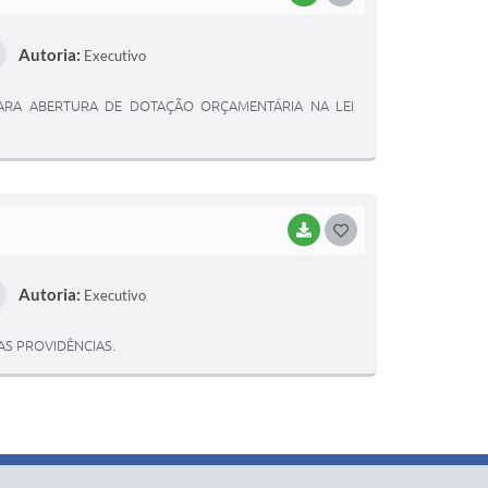
O
Autoria:
Executivo
S
T
, PARA ABERTURA DE DOTAÇÃO ORÇAMENTÁRIA NA LEI
E
I
BAIXAR
G
O
Autoria:
Executivo
S
T
RAS PROVIDÊNCIAS.
E
I