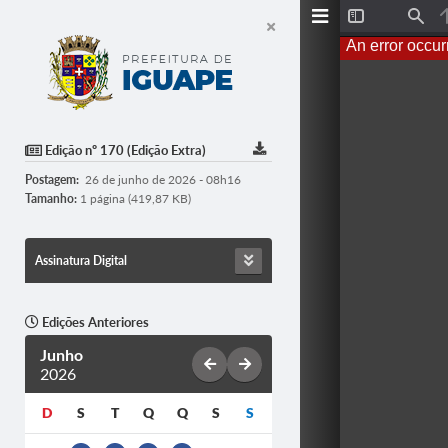
T
F
o
i
An error occur
g
n
g
d
l
e
S
i
d
Edição nº 170 (Edição Extra)
e
b
Postagem:
26 de junho de 2026 - 08h16
a
r
Tamanho:
1 página (419,87 KB)
Assinatura Digital
Edições Anteriores
Junho
2026
D
S
T
Q
Q
S
S