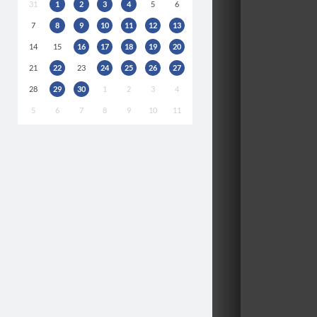
31
1
2
3
4
5
6
7
8
9
10
11
12
13
14
15
16
17
18
19
20
21
22
23
24
25
26
27
28
29
30
1
2
3
4
5
6
7
8
9
10
11