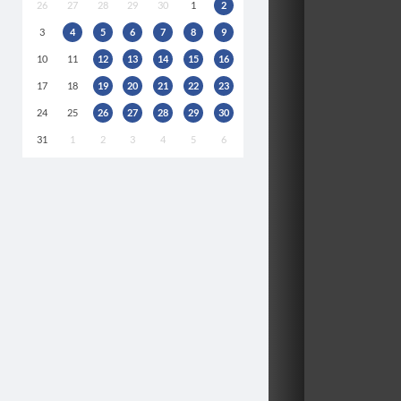
26
27
28
29
30
1
2
3
4
5
6
7
8
9
10
11
12
13
14
15
16
17
18
19
20
21
22
23
24
25
26
27
28
29
30
31
1
2
3
4
5
6