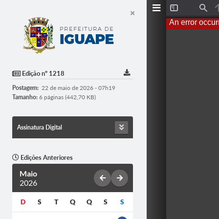
T
F
o
i
An error occur
g
n
g
d
l
e
S
i
d
Edição nº 1218
e
b
Postagem:
22 de maio de 2026 - 07h19
a
r
Tamanho:
6 páginas (442,70 KB)
Assinatura Digital
Edições Anteriores
Maio
2026
D
S
T
Q
Q
S
S