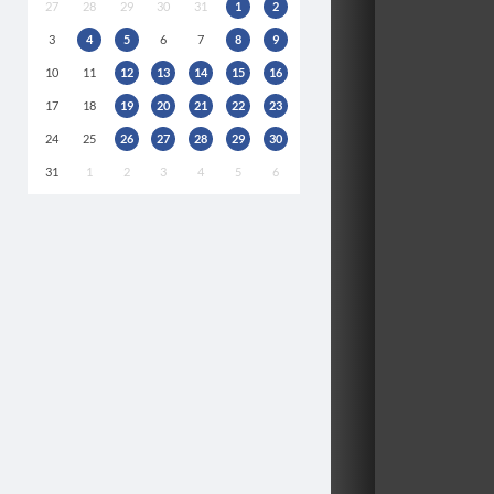
27
28
29
30
31
1
2
3
4
5
6
7
8
9
10
11
12
13
14
15
16
17
18
19
20
21
22
23
24
25
26
27
28
29
30
31
1
2
3
4
5
6