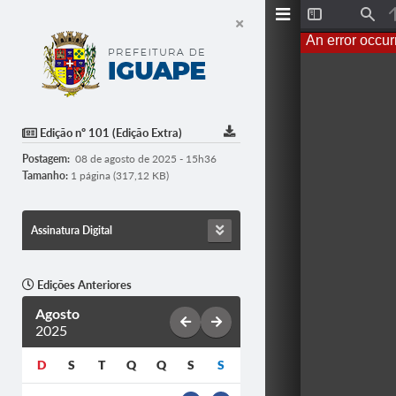
T
F
o
i
An error occur
g
n
g
d
l
e
S
i
d
Edição nº 101 (Edição Extra)
e
b
Postagem:
08 de agosto de 2025 - 15h36
a
r
Tamanho:
1 página (317,12 KB)
Assinatura Digital
Edições Anteriores
Agosto
2025
D
S
T
Q
Q
S
S