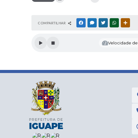
COMPARTILHAR
FACEBOOK
MESSENGER
TWITTER
WHATSAPP
OUTR
Velocidade de l