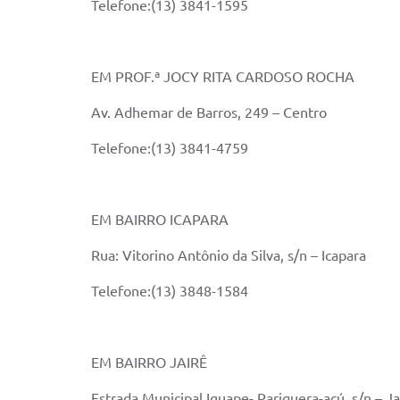
Telefone:(13) 3841-1595
EM PROF.ª JOCY RITA CARDOSO ROCHA
Av. Adhemar de Barros, 249 – Centro
Telefone:(13) 3841-4759
EM BAIRRO ICAPARA
Rua: Vitorino Antônio da Silva, s/n – Icapara
Telefone:(13) 3848-1584
EM BAIRRO JAIRÊ
Estrada Municipal Iguape- Pariquera-açú, s/n – Ja