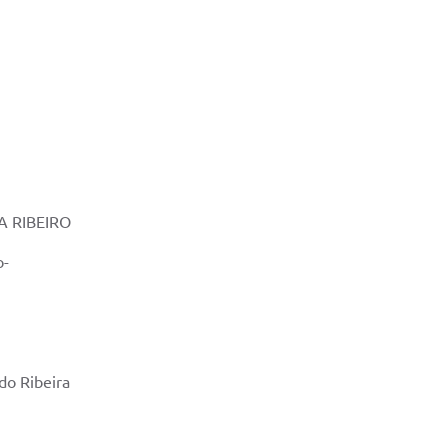
A RIBEIRO
o-
 do Ribeira