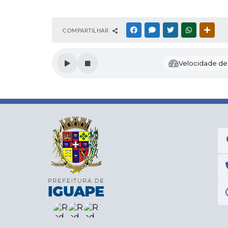
COMPARTILHAR
FACEBOOK
MESSENGER
TWITTER
WHATSAPP
OUTR
Velocidade de l